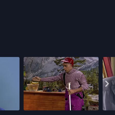
on
4. Une histoire de ski
5. Une
23 min
23 min
Durée
Durée
ération
4. Une histoire de ski
écouvre que
Lorsqu'un célèbre animateur télé est
Jamel t
Affi
kidnappe la
hospitalisé, Charlotte invite Clara, Aymé et
ses co
 Strauss
Jamel à skier à la montagne. Strauss et
passen
Sabri font la promotion de leur invention.
Strauss