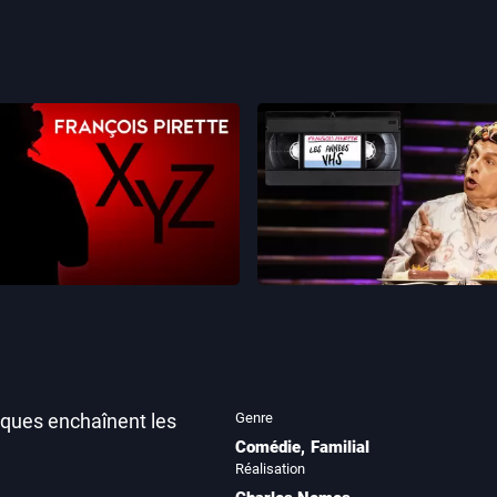
François Pirette : les
ançois Pirette - XYZ
VHS
Genre
iques enchaînent les
Comédie
,
Familial
Réalisation