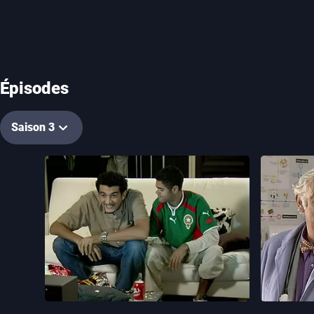
Épisodes
Saison 3
1. Une histoire de garderie
2. Une his
26 min
24 min
Durée
Durée
1. Une histoire de garderie
2. Un
Pour pouvoir regarder un match de foot,
L'arrivée de
Sabri et Jamel acceptent de surveiller un
Aymé, qui ne
bébé…et finissent par le perdre. Aymé tente
Strauss. Ja
de séduire une infirmière en l'hypnotisant.
AA pour dr