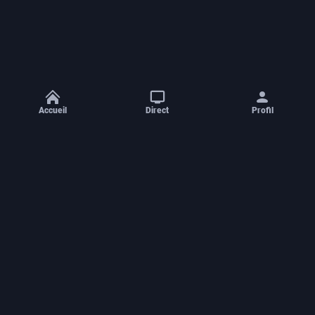
Accueil
Direct
Profil
Aide et contact
Concours
Castings
Mentions légales
Conditions générales d'utilisation
Espace de confidentialité
Déclaration d'accessibilité