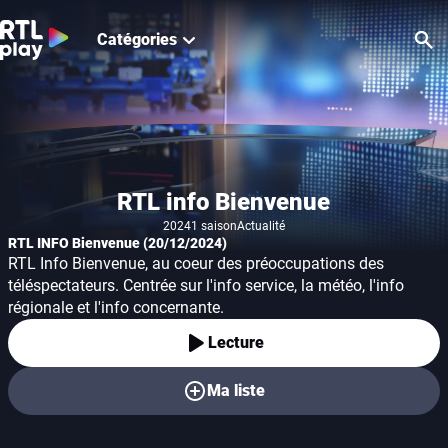
Catégories
Re
RTL info Bienvenue
2024
1 saison
Actualité
Année de production
Genre
RTL INFO Bienvenue (20/12/2024)
RTL Info Bienvenue, au coeur des préoccupations des
téléspectateurs. Centrée sur l'info service, la météo, l'info
régionale et l'info concernante.
Lecture
Ma liste