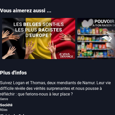
Vous aimerez aussi ...
Les Belges sont-ils les plus racistes
Pouvoir d'achat, a
d'Europe ?
plain
Aff
Plus d'infos
Suivez Logan et Thomas, deux mendiants de Namur. Leur vie
difficile révèle des vérités surprenantes et nous pousse à
réfléchir : que ferions-nous à leur place ?
Genre
Société
Rôles