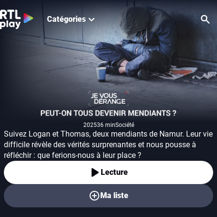
Catégories
Re
Peut-on tous deveni
2025
36 min
Société
Année de production
Durée
Genre
Suivez Logan et Thomas, deux mendiants de Namur. Leur vie
difficile révèle des vérités surprenantes et nous pousse à
réfléchir : que ferions-nous à leur place ?
Lecture
Ma liste