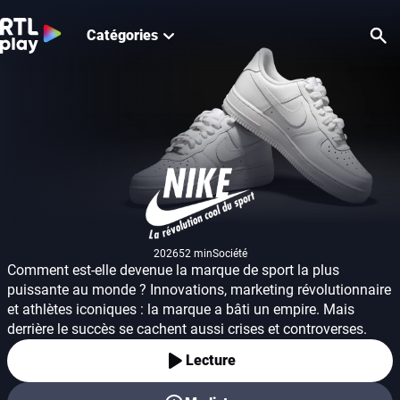
Catégories
Re
Nike : la révolution 
2026
52 min
Société
Année de production
Durée
Genre
Comment est-elle devenue la marque de sport la plus
puissante au monde ? Innovations, marketing révolutionnaire
et athlètes iconiques : la marque a bâti un empire. Mais
derrière le succès se cachent aussi crises et controverses.
Lecture