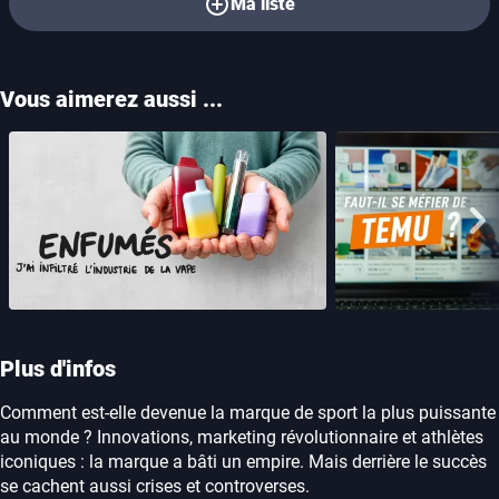
Ma liste
Vous aimerez aussi ...
Enfumés, j'ai infiltré l'industrie de la
Qu’est-ce qui se
vape
Tem
Aff
Plus d'infos
Comment est-elle devenue la marque de sport la plus puissante
au monde ? Innovations, marketing révolutionnaire et athlètes
iconiques : la marque a bâti un empire. Mais derrière le succès
se cachent aussi crises et controverses.