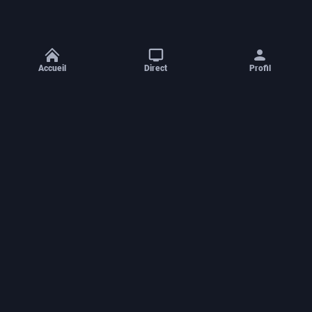
Accueil
Direct
Profil
Aide et contact
Concours
Castings
Mentions légales
Conditions générales d'utilisation
Espace de confidentialité
Déclaration d'accessibilité