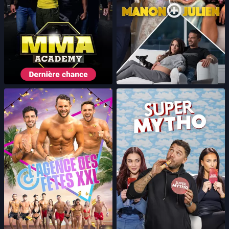
MMA Academy
Manon + Julien
Party Fixers
Super mytho