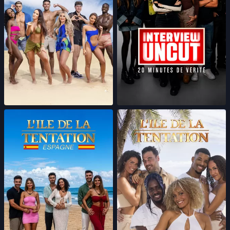
Ex on the Beach UK
Interview Uncut
L'Île de la tentation
L'île de la tentation
(Espagne)