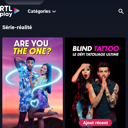
Catégories
Re
Série-réalité
Blind Tattoo : le défi
Are You the One ?
tatouage ultime