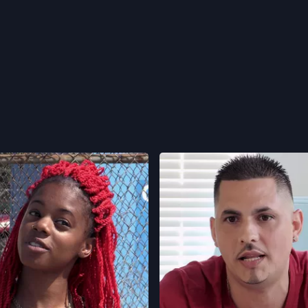
e 02
3. Episode 03
52 min
Durée
2. Episode 02
3. Episode 03
an et Max Joseph aident les
Nev Schulman et Max Joseph ai
tombées amoureuses en ligne à
personnes tombées amoureuses 
r identité. Entre mystères,
prouver leur identité. Entre myst
 et émotions fortes, chaque
révélations et émotions fortes,
oile ce qui se cache vraiment
épisode dévoile ce qui se cache
cran.
derrière l’écran.