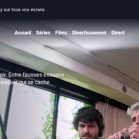
ay sur tous vos écrans
Accueil
Séries
Films
Divertissement
Direct
oir. Entre fausses excuses
masquer qui se cache