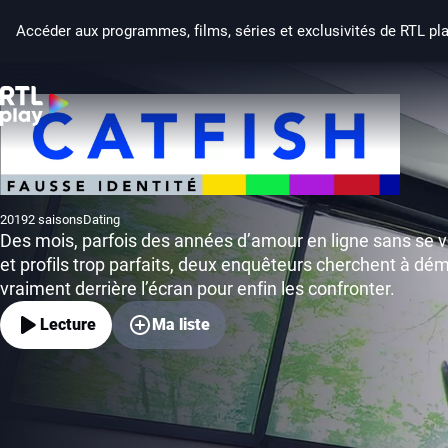
Accéder aux programmes, films, séries et exclusivités de RTL pl
Catfish : fausse identité
2019
2 saisons
Dating
Année de production
Genre
Des mois, parfois des années d’amour en ligne sans se v
et profils trop parfaits, deux enquêteurs cherchent à dé
vraiment derrière l’écran pour enfin les confronter.
Lecture
Ma liste