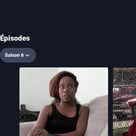
Épisodes
Saison 6
1. Episode 01
2. Episod
52 min
52 min
Durée
Durée
1. Episode 01
Shawny vient de se séparer de son mari et
Nev Schulm
demande à Nev et Max de l'aider à
personnes 
découvrir l'identité de son nouvel amour.
prouver leu
Les choses se compliquent quand les deux
révélations
enquêteurs se rendent compte que Shawny
épisode dév
a des secrets bien gardés.
derrière l’é