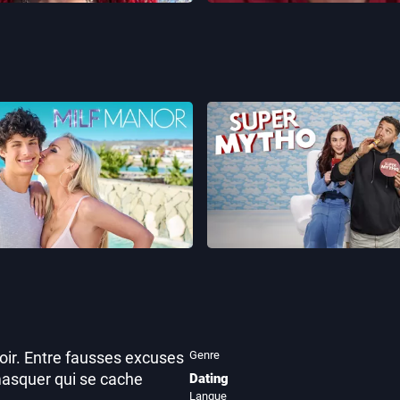
MILF Manor
Super mytho
Genre
oir. Entre fausses excuses
masquer qui se cache
Dating
Langue