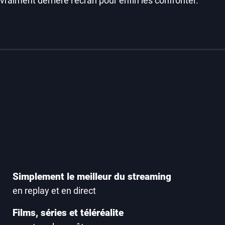
vraiment derrière l’écran pour enfin les confronter.
Simplement le meilleur du streaming
en replay et en direct
Films, séries et téléréalite