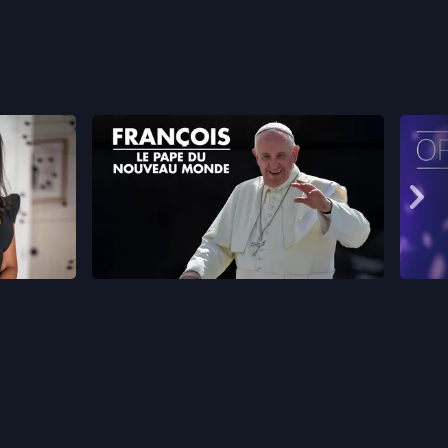
sont-ils
François : le pape du nouveau
monde
Affi