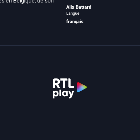
es en Belgique, de son
Alix Battard
Langue
français