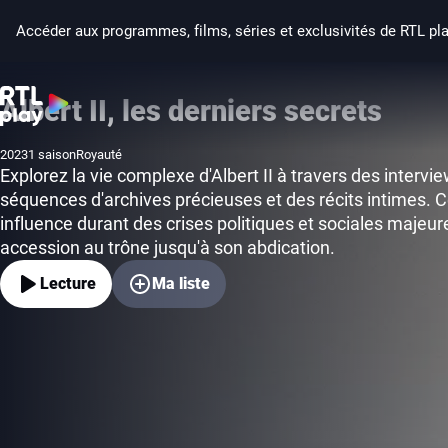
Accéder aux programmes, films, séries et exclusivités de RTL pl
Albert II, les derniers secrets
2023
1 saison
Royauté
Année de production
Genre
Explorez la vie complexe d'Albert II à travers des intervi
séquences d'archives précieuses et des récits intimes. 
influence durant des crises politiques et sociales majeur
accession au trône jusqu'à son abdication.
Lecture
Ma liste