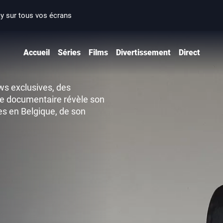
ay sur tous vos écrans
Accueil
Séries
Films
Divertissement
Direct
ews exclusives, des
Ce documentaire révèle son
es en Belgique, de son