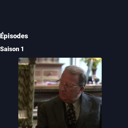
Épisodes
Saison 1
2. Albert II, les derniers secrets
51 min
Durée
Explorez la vie complexe d'Albert II à
2. Albert II, les derniers secrets
travers des interviews exclusives, des
séquences d'archives précieuses et des
récits intimes. Ce documentaire révèle son
influence durant des crises politiques et
sociales majeures en Belgique, de son
accession ...