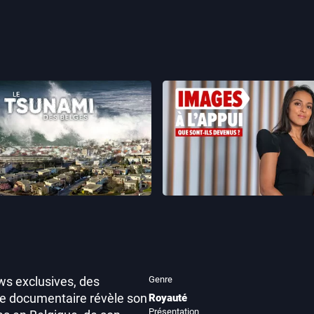
Images à l'appui : que 
 tsunami des Belges
devenus ?
Genre
ews exclusives, des
Ce documentaire révèle son
Royauté
Présentation